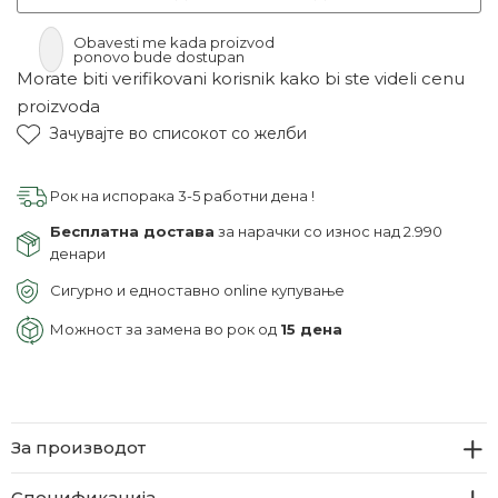
Obavesti me kada proizvod
ponovo bude dostupan
Morate biti verifikovani korisnik kako bi ste videli cenu
proizvoda
Зачувајте во списокот со желби
Рок на испорака 3-5 работни дена !
Бесплатна достава
за нарачки со износ над 2.990
денари
Сигурно и едноставно online купување
Можност за замена во рок од
15 дена
За производот
Спецификација