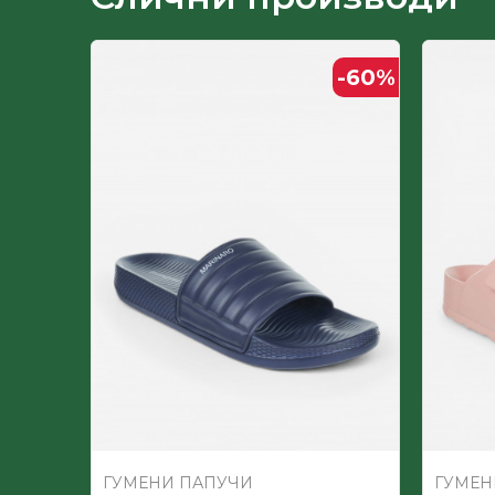
Лице
-50
%
-60
%
Пол
Постава
ГУМЕНИ ПАПУЧИ
ГУМЕН