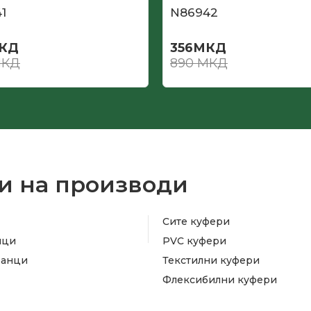
1
N86942
КД
356
МКД
КД
890
МКД
и на производи
Сите куфери
ици
PVC куфери
ранци
Текстилни куфери
Флексибилни куфери