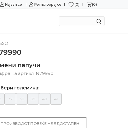
0
0
Најави се
Можност за замена во рок од 15 дена!
Регистрирај се
Сигурн
SSO
79990
умени папучи
фра на артикл:
N79990
бери големина:
6
37
38
39
40
41
ПРОИЗВОДОТ ПОВЕЌЕ НЕ Е ДОСТАПЕН