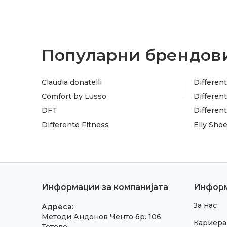
Популарни брендови
Claudia donatelli
Different
Comfort by Lusso
Different
DFT
Differen
Differente Fitness
Elly Sho
Информации за компанијата
Инфор
За нас
Адреса:
Методи Андонов Ченто бр. 106
Кариера