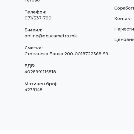
Тетово
Соработк
Телефон:
071/337-790
Контакт
Најчест
E-меил:
online@obucametro.mk
Ценовн
Сметка:
Стопанска Банка 200-0018722368-59
ЕДБ:
4028991115818
Матичен број:
4239148