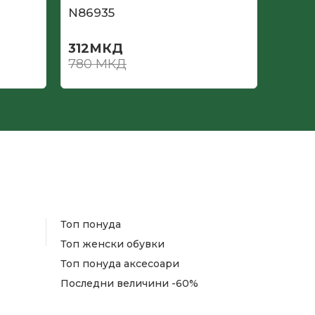
N86935
N869
312
МКД
312
М
780
МКД
780
Топ понуда
Топ женски обувки
Топ понуда аксесоари
Последни величини -60%