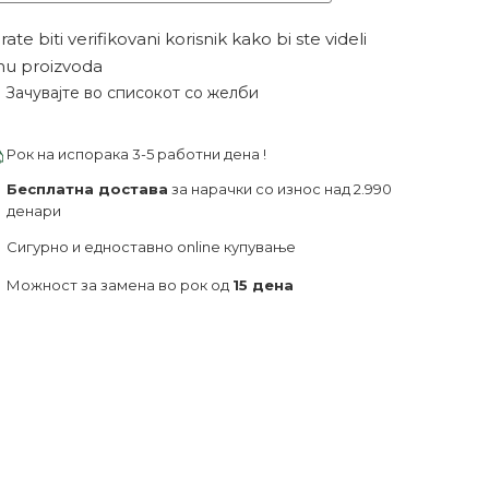
ate biti verifikovani korisnik kako bi ste videli
nu proizvoda
Зачувајте во списокот со желби
Рок на испорака 3-5 работни дена !
Бесплатна достава
за нарачки со износ над 2.990
денари
Сигурно и едноставно online купување
Можност за замена во рок од
15 дена