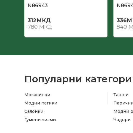
N86943
N8694
312
МКД
336
М
780
МКД
840
М
Популарни категори
Мокасинки
Ташни
Модни патики
Паричн
Салонки
Модни 
Гумени чизми
Чадори