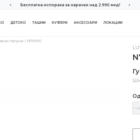
Бесплатна испорака за нарачки над 2.990 мкд!
КО
ДЕТСКО
ТАШНИ
КУФЕРИ
АКСЕСОАРИ
ЛОКАЦИИ
мени папучи
N79990
LU
N
Г
Ши
Од
3