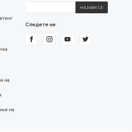
НАЈАВИ СЕ
етинг
Следете не
чка
а на
а
ање на