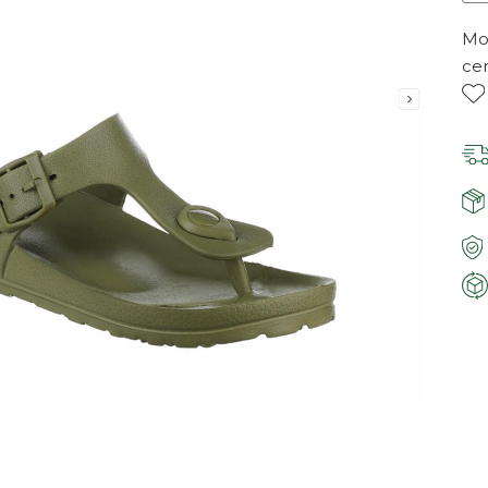
Mor
ce