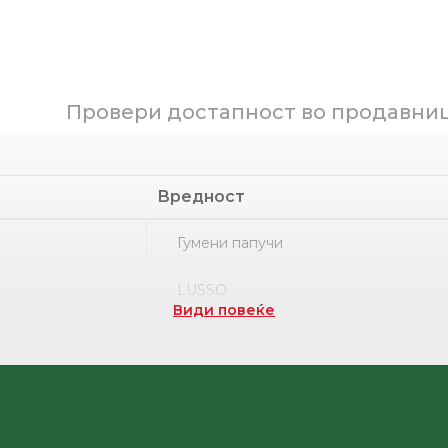
Провери достапност во продавни
Вредност
Гумени папучи
LUSSO
Види повеќе
Part number
Поливинил хлорид-ЕВА
НРК