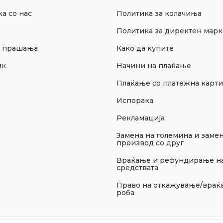
а со нас
Политика за колачиња
Политика за директен марк
и прашања
Како да купите
ик
Начини на плаќање
Плаќање со платежна карти
Испорака
Рекламација
Замена на големина и замен
производ со друг
Враќање и рефундирање н
средствата
Право на откажување/враќ
роба