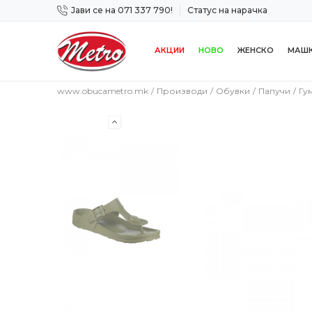
Јави се на 071 337 790!
Статус на нарачка
 дена!
Сигурно плаќање со платежна картичка!
АКЦИИ
НОВО
ЖЕНСКО
МАШ
www.obucametro.mk
Производи
Обувки
Папучи
Гу