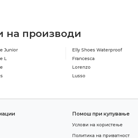
 на производи
e Junior
Elly Shoes Waterproof
e L
Francesca
te
Lorenzo
es
Lusso
мации
Помош при купување
Услови на користење
Политика на приватност