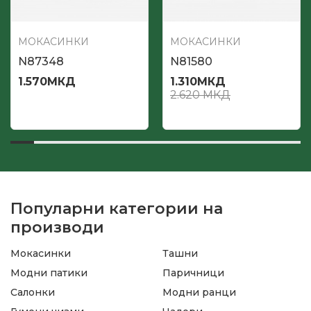
МОКАСИНКИ
МОКАСИНКИ
N87348
N81580
1.570
МКД
1.310
МКД
2.620
МКД
Популарни категории на
производи
Мокасинки
Ташни
Модни патики
Паричници
Салонки
Модни ранци