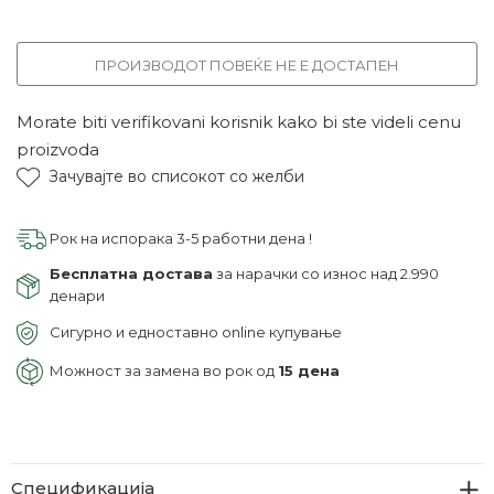
ПРОИЗВОДОТ ПОВЕЌЕ НЕ Е ДОСТАПЕН
Morate biti verifikovani korisnik kako bi ste videli cenu
proizvoda
Зачувајте во списокот со желби
Рок на испорака 3-5 работни дена !
Бесплатна достава
за нарачки со износ над 2.990
денари
Сигурно и едноставно online купување
Можност за замена во рок од
15 дена
Спецификација