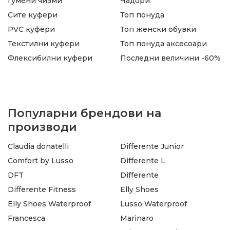
Гумени чизми
Чадори
Сите куфери
Топ понуда
PVC куфери
Топ женски обувки
Текстилни куфери
Топ понуда аксесоари
Флексибилни куфери
Последни величини -60%
Популарни брендови на
производи
Claudia donatelli
Differente Junior
Comfort by Lusso
Differente L
DFT
Differente
Differente Fitness
Elly Shoes
Elly Shoes Waterproof
Lusso Waterproof
Francesca
Marinaro