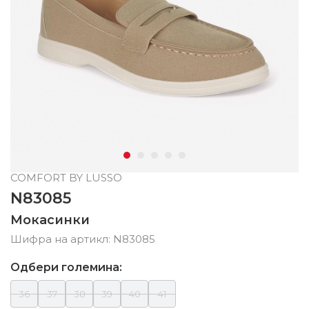
COMFORT BY LUSSO
N83085
Мокасинки
Шифра на артикл:
N83085
Одбери големина:
36
37
38
39
40
41