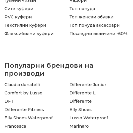
Гумени чизми
Чадори
Сите куфери
Топ понуда
PVC куфери
Топ женски обувки
Текстилни куфери
Топ понуда аксесоари
Флексибилни куфери
Последни величини -60%
Популарни брендови на
производи
Claudia donatelli
Differente Junior
Comfort by Lusso
Differente L
DFT
Differente
Differente Fitness
Elly Shoes
Elly Shoes Waterproof
Lusso Waterproof
Francesca
Marinaro