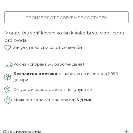
ПРОИЗВОДОТ ПОВЕЌЕ НЕ Е ДОСТАПЕН
Morate biti verifikovani korisnik kako bi ste videli cenu
proizvoda
Зачувајте во списокот со желби
Рок на испорака 3-5 работни дена !
Бесплатна достава
за нарачки со износ над 2.990
денари
Сигурно и едноставно online купување
Можност за замена во рок од
15 дена
Спецификација