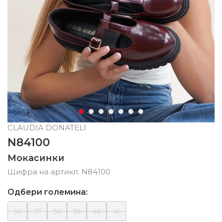
CLAUDIA DONATELI
N84100
Мокасинки
Шифра на артикл:
N84100
Одбери големина:
36
37
38
39
40
41