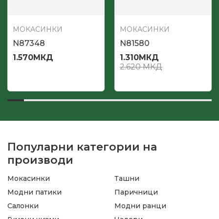
МОКАСИНКИ
МОКАСИНКИ
N87348
N81580
1.570
МКД
1.310
МКД
2.620
МКД
Популарни категории на
производи
Мокасинки
Ташни
Модни патики
Паричници
Салонки
Модни ранци