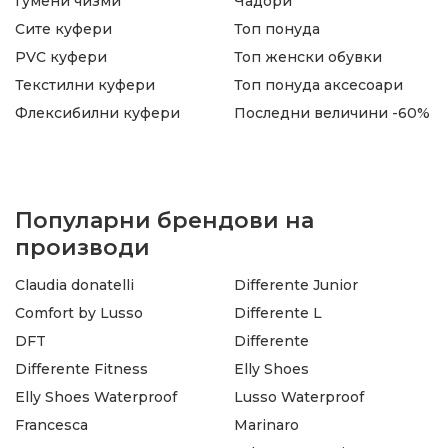
Гумени чизми
Чадори
Сите куфери
Топ понуда
PVC куфери
Топ женски обувки
Текстилни куфери
Топ понуда аксесоари
Флексибилни куфери
Последни величини -60%
Популарни брендови на
производи
Claudia donatelli
Differente Junior
Comfort by Lusso
Differente L
DFT
Differente
Differente Fitness
Elly Shoes
Elly Shoes Waterproof
Lusso Waterproof
Francesca
Marinaro