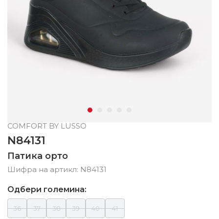
COMFORT BY LUSSO
N84131
Патика орто
Шифра на артикл:
N84131
Одбери големина:
36
37
38
39
40
41