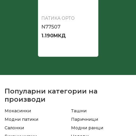
ПАТИКА ОРТО
N77507
1.190
МКД
Популарни категории на
производи
Мокасинки
Ташни
Модни патики
Паричници
Салонки
Модни ранци