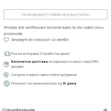
ПРОИЗВОДОТ ПОВЕЌЕ НЕ Е ДОСТАПЕН
Morate biti verifikovani korisnik kako bi ste videli cenu
proizvoda
Зачувајте во списокот со желби
Рок на испорака 3-5 работни дена !
Бесплатна достава
за нарачки со износ над 2.990
денари
Сигурно и едноставно online купување
Можност за замена во рок од
15 дена
Спецификација