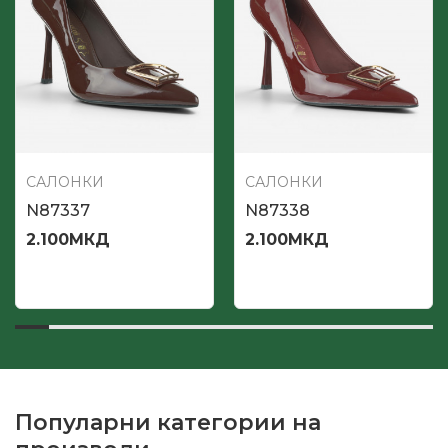
САЛОНКИ
САЛОНКИ
N87337
N87338
2.100
МКД
2.100
МКД
Популарни категории на