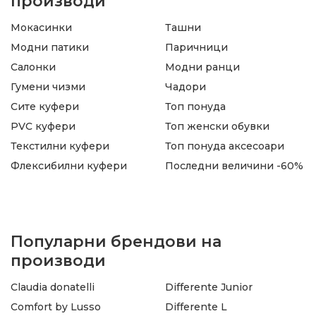
производи
Мокасинки
Ташни
Модни патики
Паричници
Салонки
Модни ранци
Гумени чизми
Чадори
Сите куфери
Топ понуда
PVC куфери
Топ женски обувки
Текстилни куфери
Топ понуда аксесоари
Флексибилни куфери
Последни величини -60%
Популарни брендови на
производи
Claudia donatelli
Differente Junior
Comfort by Lusso
Differente L