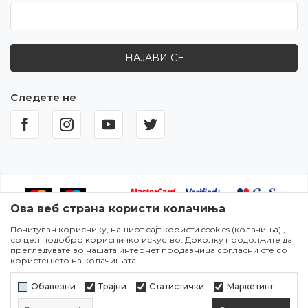
НАЈАВИ СЕ
Следете не
Ова веб страна користи колачиња
Почитуван кориснику, нашиот сајт користи cookies (колачиња) ,
Настојуваме да бидеме што попрецизни во описот на
со цел подобро корисничко искуство. Доколку продолжите да
производите,прикажувањето на сликите и самите цени,но не
прегледувате во нашата интернет продавница согласни сте со
можеме да гарантираме дека сите информации се комплетни и
користењето на колачињата
без грешки. Сите артикли прикажани на сајтот се дел од нашата
понуда и не подразбира дека сите се достапни во секој момент.
Обавезни
Трајни
Статистички
Маркетинг
Достапноста на производите може да се провери во некој од
нашите продажни места.