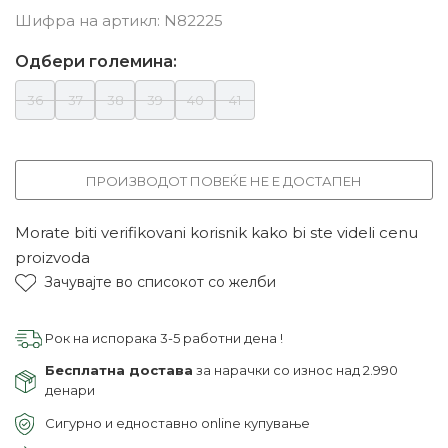
Шифра на артикл:
N82225
Одбери големина:
36
37
38
39
40
41
ПРОИЗВОДОТ ПОВЕЌЕ НЕ Е ДОСТАПЕН
Morate biti verifikovani korisnik kako bi ste videli cenu
proizvoda
Зачувајте во списокот со желби
Рок на испорака 3-5 работни дена !
Бесплатна достава
за нарачки со износ над 2.990
денари
Сигурно и едноставно online купување