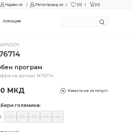
0
0
Најави се
Можност за замена во рок од 15 дена!
Регистрирај се
Сигурн
ЛОКАЦИИ
APSODY
76714
обен програм
фра на артикл:
N76714
90
МКД
Извести ме за попуст
бери големина:
6
37
38
39
40
41