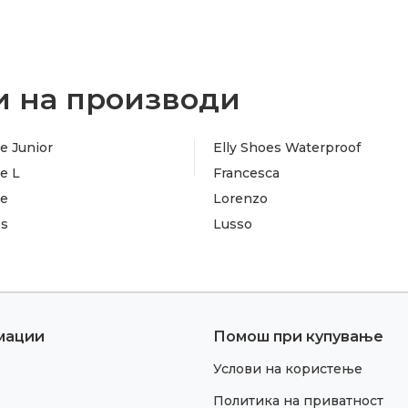
 на производи
e Junior
Elly Shoes Waterproof
e L
Francesca
te
Lorenzo
es
Lusso
мации
Помош при купување
Услови на користење
Политика на приватност