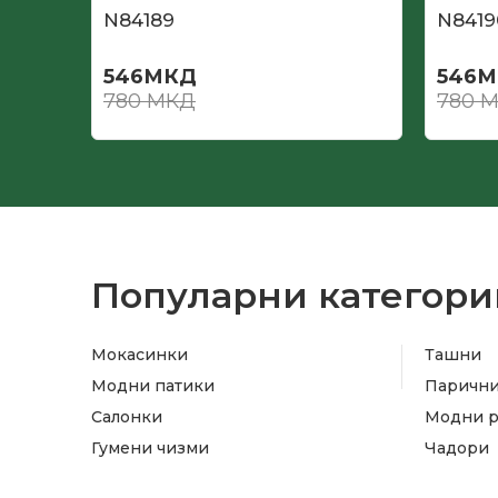
N84189
N8419
546
МКД
546
М
780
МКД
780
М
Популарни категори
Мокасинки
Ташни
Модни патики
Паричн
Салонки
Модни 
Гумени чизми
Чадори