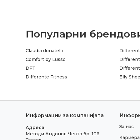
Популарни брендови
Claudia donatelli
Different
Comfort by Lusso
Different
DFT
Differen
Differente Fitness
Elly Sho
Информации за компанијата
Инфор
За нас
Адреса:
Методи Андонов Ченто бр. 106
Кариера