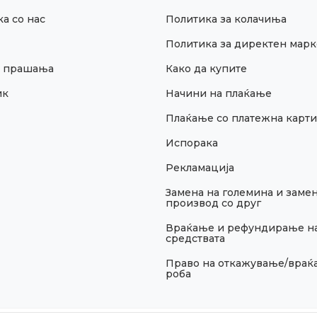
а со нас
Политика за колачиња
Политика за директен марк
и прашања
Како да купите
ик
Начини на плаќање
Плаќање со платежна карти
Испорака
Рекламација
Замена на големина и замен
производ со друг
Враќање и рефундирање н
средствата
Право на откажување/враќ
роба