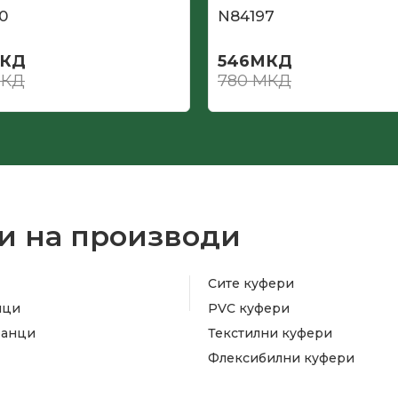
0
N84197
КД
546
МКД
КД
780
МКД
и на производи
Сите куфери
ици
PVC куфери
ранци
Текстилни куфери
Флексибилни куфери