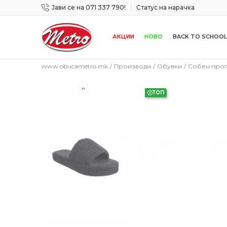
Јави се на 071 337 790!
Статус на нарачка
 дена!
Сигурно плаќање со платежна картичка!
АКЦИИ
НОВО
BACK TO SCHOOL
www.obucametro.mk
Производи
Обувки
Собен про
ТОП