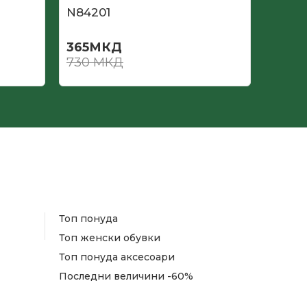
N84201
N840
365
МКД
390
730
МКД
780
Топ понуда
Топ женски обувки
Топ понуда аксесоари
Последни величини -60%