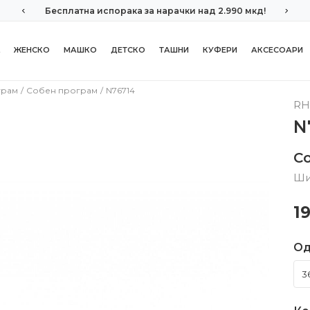
Бесплатна испорака за нарачки над 2.990 мкд!
ЖЕНСКО
МАШКО
ДЕТСКО
ТАШНИ
КУФЕРИ
АКСЕСОАРИ
грам
Собен програм
N76714
RH
N
С
Ши
1
Од
3