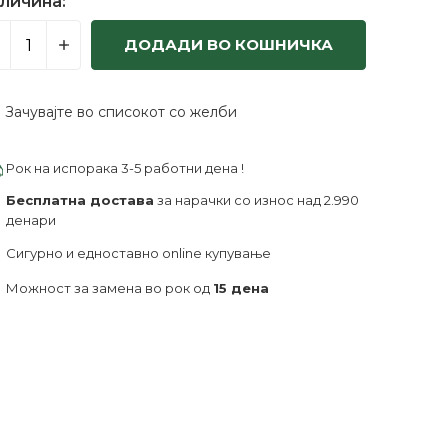
личина:
ДОДАДИ ВО КОШНИЧКА
Зачувајте во списокот со желби
Рок на испорака 3-5 работни дена !
Бесплатна достава
за нарачки со износ над 2.990
денари
Сигурно и едноставно online купување
Можност за замена во рок од
15 дена