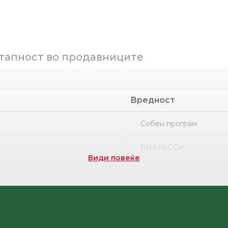
тапност во продавниците
Вредност
Собен програм
RHAPSODY
Види повеќе
Part number
ПВЦ
НРК