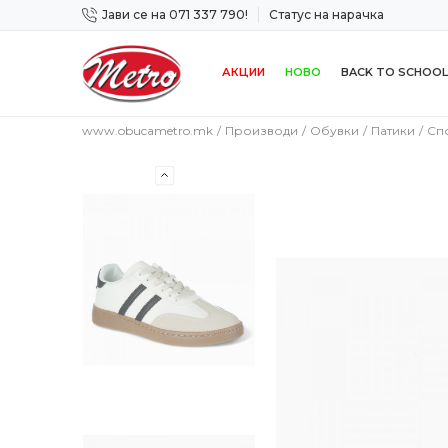
Јави се на 071 337 790!
Статус на нарачка
 дена!
Сигурно плаќање со платежна картичка!
АКЦИИ
НОВО
BACK TO SCHOOL
www.obucametro.mk
Производи
Обувки
Патики
Сп