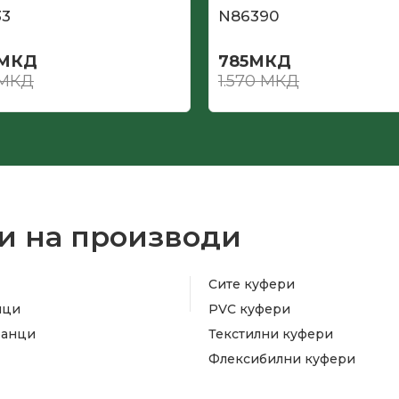
33
N86390
МКД
785
МКД
МКД
1.570
МКД
и на производи
Сите куфери
ици
PVC куфери
ранци
Текстилни куфери
Флексибилни куфери