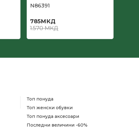
N86391
N862
785
МКД
735
М
1.570
МКД
1.470
Топ понуда
Топ женски обувки
Топ понуда аксесоари
Последни величини -60%