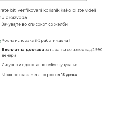
ate biti verifikovani korisnik kako bi ste videli
nu proizvoda
Зачувајте во списокот со желби
Рок на испорака 3-5 работни дена !
Бесплатна достава
за нарачки со износ над 2.990
денари
Сигурно и едноставно online купување
Можност за замена во рок од
15 дена