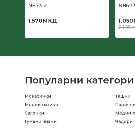
N87312
N867
1.570
МКД
1.050
2.100
Популарни категори
Мокасинки
Ташни
Модни патики
Паричн
Салонки
Модни 
Гумени чизми
Чадори