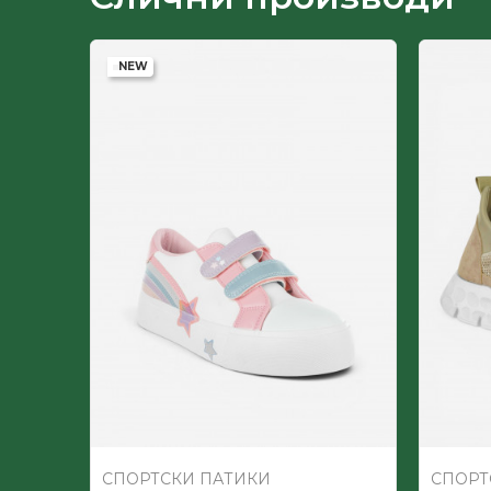
Лице
NEW
-60
%
Пол
Постава
СПОРТСКИ ПАТИКИ
СПОРТ