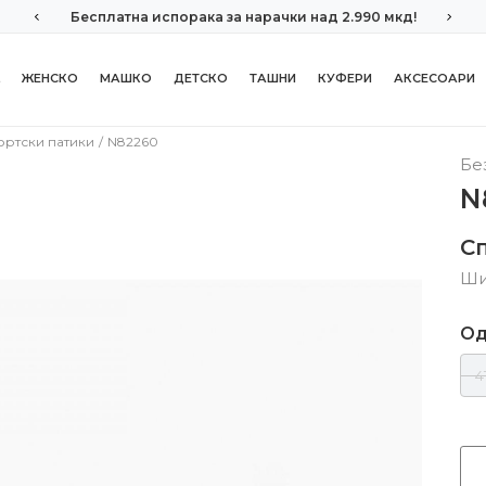
Бесплатна испорака за нарачки над 2.990 мкд!
ЖЕНСКО
МАШКО
ДЕТСКО
ТАШНИ
КУФЕРИ
АКСЕСОАРИ
ортски патики
N82260
Бе
N
С
Ши
Од
4