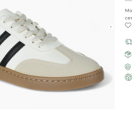
Mor
ce