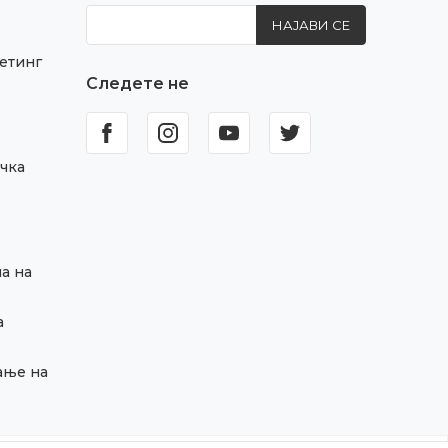
НАЈАВИ СЕ
етинг
Следете не
чка
а на
а
ање на