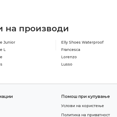
 на производи
e Junior
Elly Shoes Waterproof
e L
Francesca
te
Lorenzo
es
Lusso
мации
Помош при купување
Услови на користење
Политика на приватност