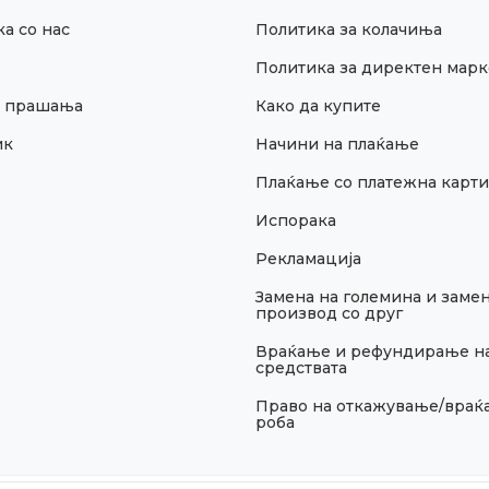
а со нас
Политика за колачиња
Политика за директен марк
и прашања
Како да купите
ик
Начини на плаќање
Плаќање со платежна карти
Испорака
Рекламација
Замена на големина и замен
производ со друг
Враќање и рефундирање н
средствата
Право на откажување/враќ
роба