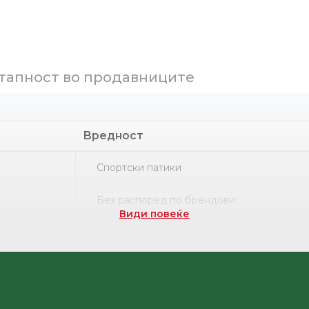
тапност во продавниците
Вредност
Спортски патики
Без распоред по брендови
Види повеќе
Part number
Поливинил хлорид
НРК