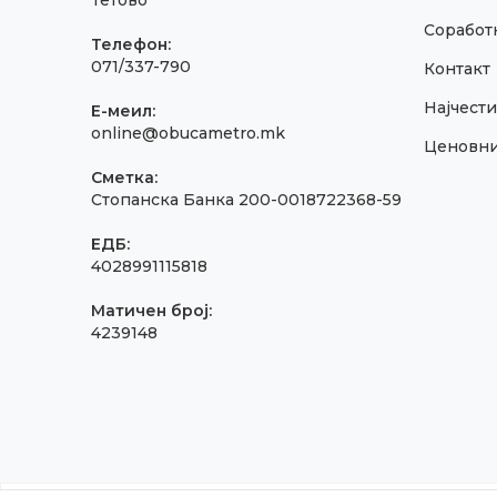
Тетово
Соработк
Телефон:
071/337-790
Контакт
Најчест
E-меил:
online@obucametro.mk
Ценовн
Сметка:
Стопанска Банка 200-0018722368-59
ЕДБ:
4028991115818
Матичен број:
4239148