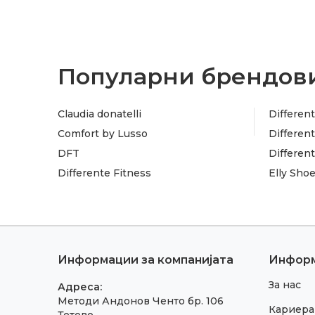
Популарни брендови
Claudia donatelli
Different
Comfort by Lusso
Different
DFT
Differen
Differente Fitness
Elly Sho
Информации за компанијата
Инфор
За нас
Адреса:
Методи Андонов Ченто бр. 106
Кариера