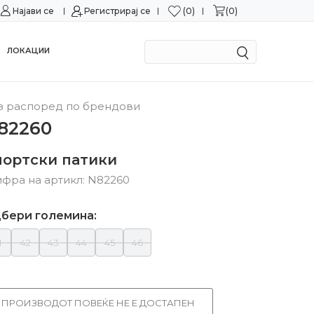
0
0
Најави се
Можност за замена во рок од 15 дена!
Регистрирај се
Сигурн
ЛОКАЦИИ
з распоред по брендови
82260
портски патики
фра на артикл:
N82260
бери големина:
1
42
43
44
45
46
ПРОИЗВОДОТ ПОВЕЌЕ НЕ Е ДОСТАПЕН