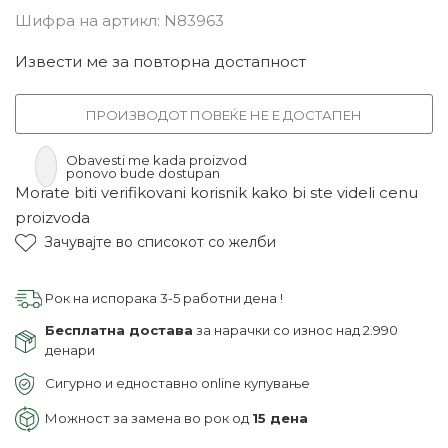
Шифра на артикл:
N83963
Извести ме за повторна достапност
ПРОИЗВОДОТ ПОВЕЌЕ НЕ Е ДОСТАПЕН
Obavesti me kada proizvod
ponovo bude dostupan
Morate biti verifikovani korisnik kako bi ste videli cenu
proizvoda
Зачувајте во списокот со желби
Рок на испорака 3-5 работни дена !
Бесплатна достава
за нарачки со износ над 2.990
денари
Сигурно и едноставно online купување
Можност за замена во рок од
15 дена