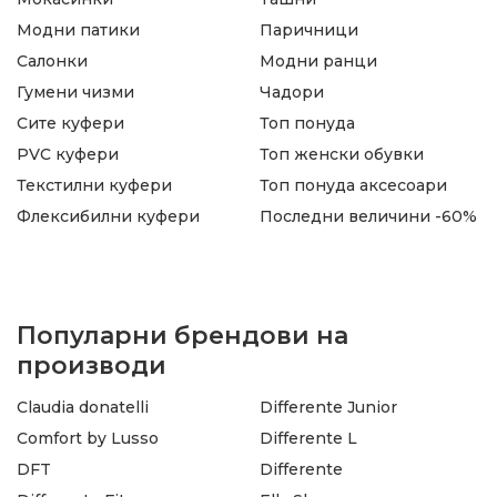
Модни патики
Паричници
Салонки
Модни ранци
Гумени чизми
Чадори
Сите куфери
Топ понуда
PVC куфери
Топ женски обувки
Текстилни куфери
Топ понуда аксесоари
Флексибилни куфери
Последни величини -60%
Популарни брендови на
производи
Claudia donatelli
Differente Junior
Comfort by Lusso
Differente L
DFT
Differente