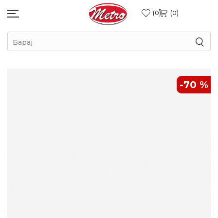
0
0
Барај
-70
%