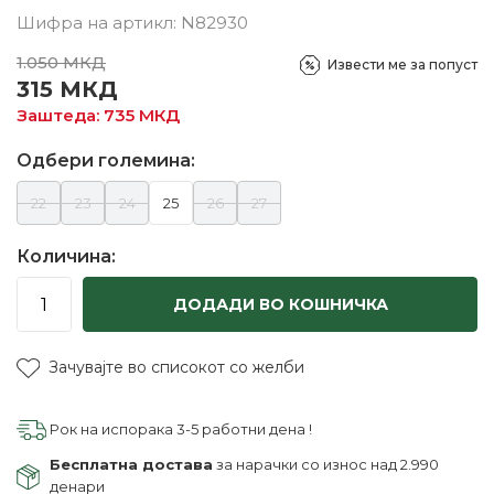
Шифра на артикл:
N82930
1.050
МКД
Извести ме за попуст
315
МКД
Заштеда:
735
МКД
Одбери големина:
22
23
24
25
26
27
Количина:
ДОДАДИ ВО КОШНИЧКА
Зачувајте во списокот со желби
Рок на испорака 3-5 работни дена !
Бесплатна достава
за нарачки со износ над 2.990
денари