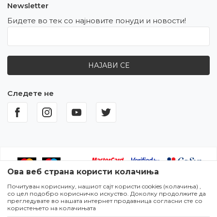
Newsletter
Бидете во тек со најновите понуди и новости!
НАЈАВИ СЕ
Следете не
Ова веб страна користи колачиња
Почитуван кориснику, нашиот сајт користи cookies (колачиња) ,
Настојуваме да бидеме што попрецизни во описот на
со цел подобро корисничко искуство. Доколку продолжите да
производите,прикажувањето на сликите и самите цени,но не
прегледувате во нашата интернет продавница согласни сте со
можеме да гарантираме дека сите информации се комплетни и
користењето на колачињата
без грешки. Сите артикли прикажани на сајтот се дел од нашата