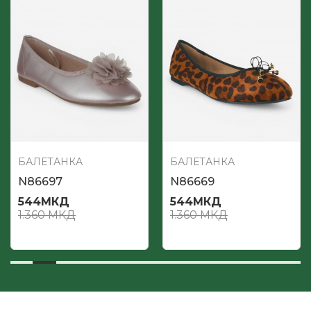
БАЛЕТАНКА
БАЛЕТАНКА
N86697
N86669
544
МКД
544
МКД
1.360
МКД
1.360
МКД