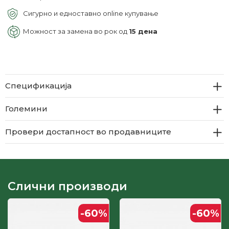
Сигурно и едноставно online купување
Можност за замена во рок од
15 дена
Спецификација
Големини
Провери достапност во продавниците
Слични производи
-60
%
-60
%