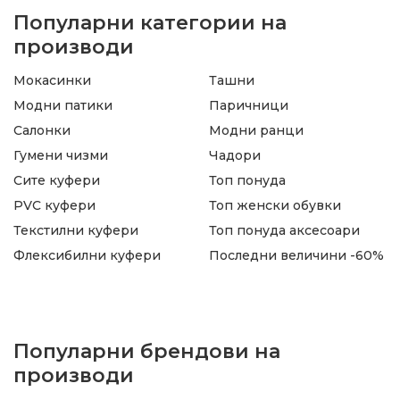
Популарни категории на
производи
Мокасинки
Ташни
Модни патики
Паричници
Салонки
Модни ранци
Гумени чизми
Чадори
Сите куфери
Топ понуда
PVC куфери
Топ женски обувки
Текстилни куфери
Топ понуда аксесоари
Флексибилни куфери
Последни величини -60%
Популарни брендови на
производи