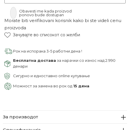
Obavesti me kada proizvod
ponovo bude dostupan
Morate biti verifikovani korisnik kako bi ste videli cenu
proizvoda
Зачувајте во списокот со желби
Рок на испорака 3-5 работни дена !
Бесплатна достава
за нарачки со износ над 2.990
денари
Сигурно и едноставно online купување
Можност за замена во рок од
15 дена
За производот
Спецификација