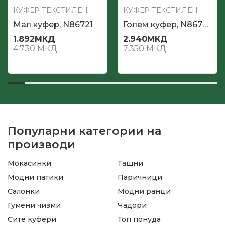
КУФЕР ТЕКСТИЛЕН
КУФЕР ТЕКСТИЛЕН
Мал куфер, N86721
Голем куфер, N86723
1.892
МКД
2.940
МКД
4.730
МКД
7.350
МКД
Популарни категории на
производи
Мокасинки
Ташни
Модни патики
Паричници
Салонки
Модни ранци
Гумени чизми
Чадори
Сите куфери
Топ понуда