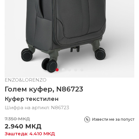
ENZO&LORENZO
Голем куфер, N86723
Куфер текстилен
Шифра на артикл:
N86723
7.350
МКД
Извести ме за попуст
2.940
МКД
Заштеда:
4.410
МКД