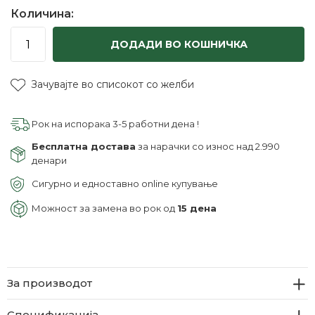
Количина:
ДОДАДИ ВО КОШНИЧКА
Зачувајте во списокот со желби
Рок на испорака 3-5 работни дена !
Бесплатна достава
за нарачки со износ над 2.990
денари
Сигурно и едноставно online купување
Можност за замена во рок од
15 дена
За производот
Спецификација