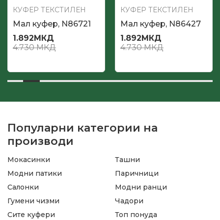
КУФЕР ТЕКСТИЛЕН
КУФЕР ТЕКСТИЛЕН
Мал куфер, N86721
Мал куфер, N86427
1.892
МКД
1.892
МКД
4.730
МКД
4.730
МКД
Популарни категории на
производи
Мокасинки
Ташни
Модни патики
Паричници
Салонки
Модни ранци
Гумени чизми
Чадори
Сите куфери
Топ понуда