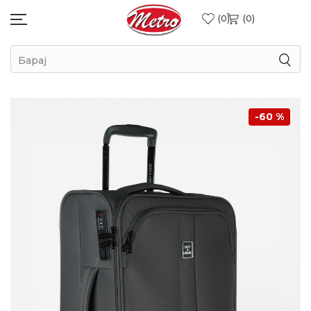
0
0
Барај
-60
%