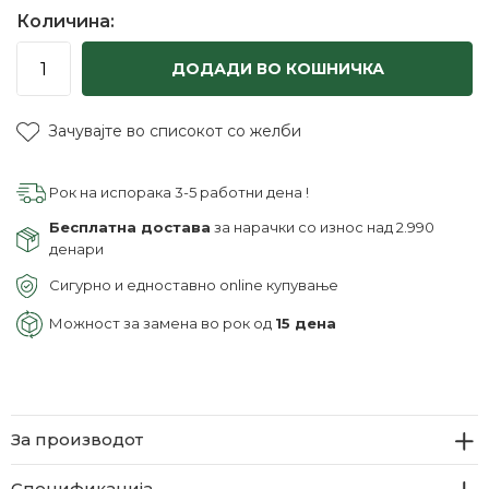
Количина:
ДОДАДИ ВО КОШНИЧКА
Зачувајте во списокот со желби
Рок на испорака 3-5 работни дена !
Бесплатна достава
за нарачки со износ над 2.990
денари
Сигурно и едноставно online купување
Можност за замена во рок од
15 дена
За производот
Спецификација