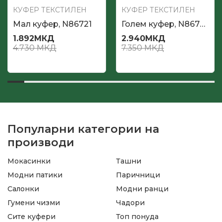
КУФЕР ТЕКСТИЛЕН
КУФЕР ТЕКСТИЛЕН
Мал куфер, N86721
Голем куфер, N86723
1.892
МКД
2.940
МКД
4.730
МКД
7.350
МКД
Популарни категории на
производи
Мокасинки
Ташни
Модни патики
Паричници
Салонки
Модни ранци
Гумени чизми
Чадори
Сите куфери
Топ понуда