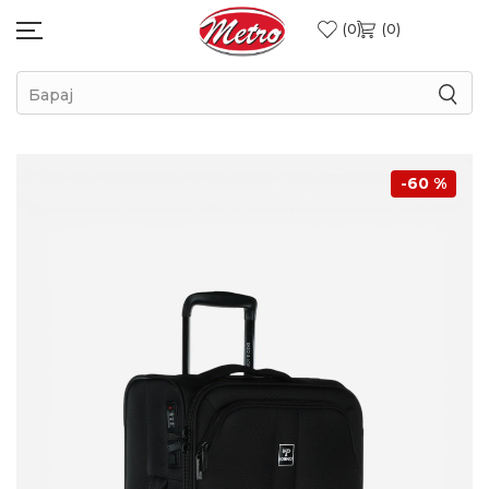
0
0
Барај
-60
%