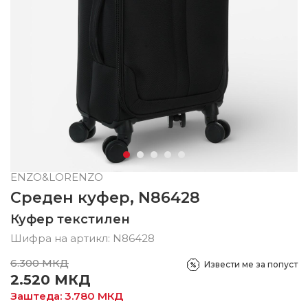
ENZO&LORENZO
Среден куфер, N86428
Куфер текстилен
Шифра на артикл:
N86428
6.300
МКД
Извести ме за попуст
2.520
МКД
Заштеда:
3.780
МКД