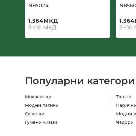
N85024
N856
1.364
МКД
1.364
3.410
МКД
3.410
Популарни категори
Мокасинки
Ташни
Модни патики
Паричн
Салонки
Модни 
Гумени чизми
Чадори