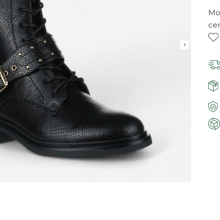
Mor
ce