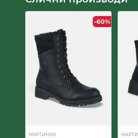
Лице
-60
%
-60
%
Пол
МАРТИНКИ
МАРТ