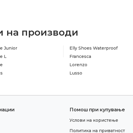
 на производи
e Junior
Elly Shoes Waterproof
e L
Francesca
te
Lorenzo
es
Lusso
мации
Помош при купување
Услови на користење
Политика на приватност