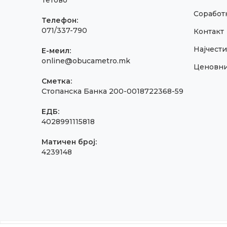
Тетово
Соработк
Телефон:
071/337-790
Контакт
Најчест
E-меил:
online@obucametro.mk
Ценовн
Сметка:
Стопанска Банка 200-0018722368-59
ЕДБ:
4028991115818
Матичен број:
4239148