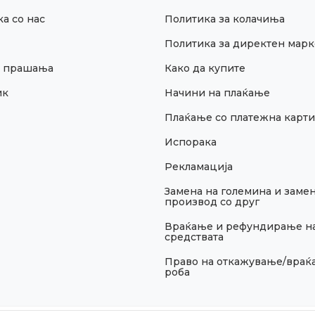
а со нас
Политика за колачиња
Политика за директен марк
и прашања
Како да купите
ик
Начини на плаќање
Плаќање со платежна карти
Испорака
Рекламација
Замена на големина и замен
производ со друг
Враќање и рефундирање н
средствата
Право на откажување/враќ
роба