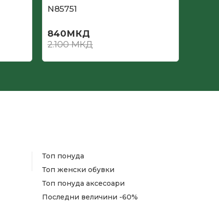
N85751
N857
840
МКД
630
2.100
МКД
2.100
Топ понуда
Топ женски обувки
Топ понуда аксесоари
Последни величини -60%