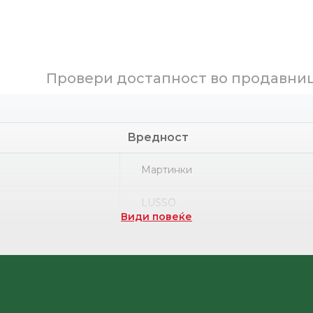
Провери достапност во продавни
Вредност
Мартинки
LUSSO
Види повеќе
Part number
Термопластична гума
НРК