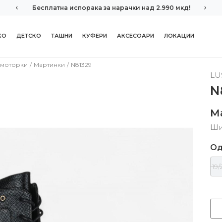
Бесплатна испорака за нарачки над 2.990 мкд!
КО
ДЕТСКО
ТАШНИ
КУФЕРИ
АКСЕСОАРИ
ЛОКАЦИИ
 моторки
Мартинки
N81329
LU
N
М
Ши
Од
19/