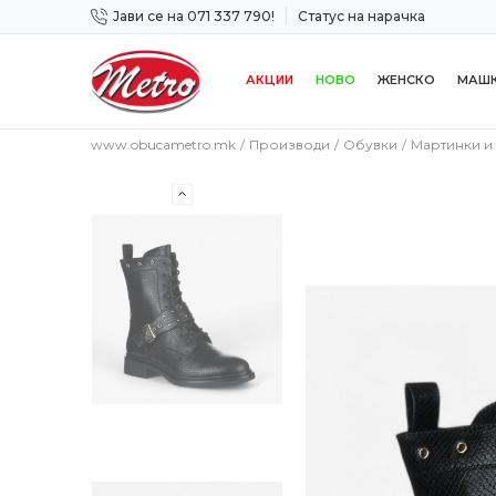
Јави се на 071 337 790!
Статус на нарачка
 дена!
Сигурно плаќање со платежна картичка!
АКЦИИ
НОВО
ЖЕНСКО
МАШ
www.obucametro.mk
Производи
Обувки
Мартинки и