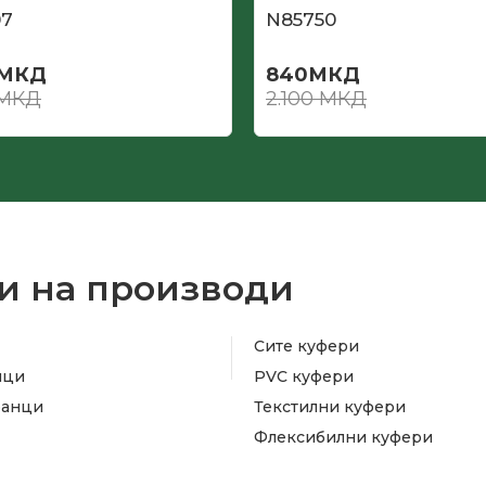
07
N85750
МКД
840
МКД
МКД
2.100
МКД
и на производи
Сите куфери
ици
PVC куфери
ранци
Текстилни куфери
Флексибилни куфери