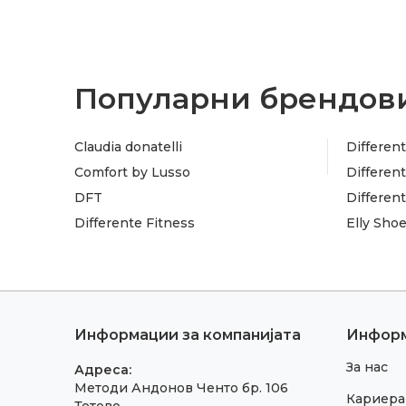
Популарни брендови
Claudia donatelli
Different
Comfort by Lusso
Different
DFT
Differen
Differente Fitness
Elly Sho
Информации за компанијата
Инфор
За нас
Адреса:
Методи Андонов Ченто бр. 106
Кариера