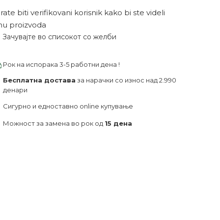
ate biti verifikovani korisnik kako bi ste videli
nu proizvoda
Зачувајте во списокот со желби
Рок на испорака 3-5 работни дена !
Бесплатна достава
за нарачки со износ над 2.990
денари
Сигурно и едноставно online купување
Можност за замена во рок од
15 дена