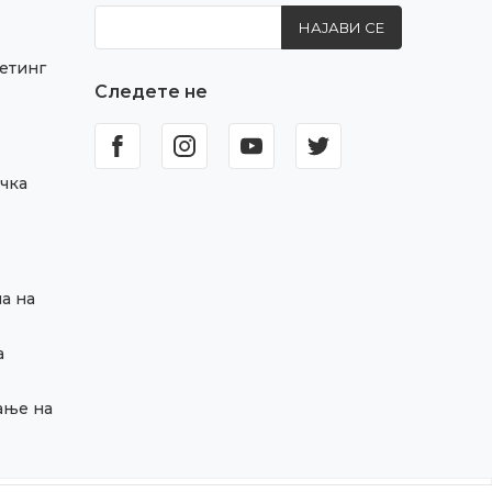
НАЈАВИ СЕ
етинг
Следете не
чка
а на
а
ање на