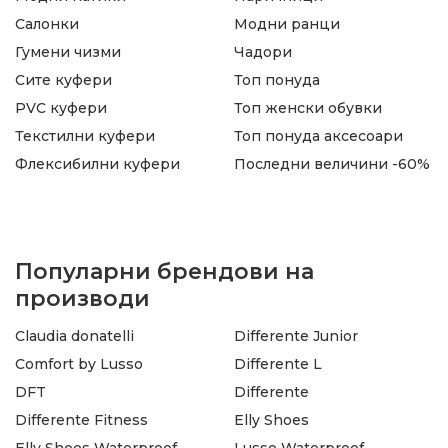
Салонки
Модни ранци
Гумени чизми
Чадори
Сите куфери
Топ понуда
PVC куфери
Топ женски обувки
Текстилни куфери
Топ понуда аксесоари
Флексибилни куфери
Последни величини -60%
Популарни брендови на
производи
Claudia donatelli
Differente Junior
Comfort by Lusso
Differente L
DFT
Differente
Differente Fitness
Elly Shoes
Elly Shoes Waterproof
Lusso Waterproof