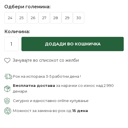
Одбери големина:
24
25
26
27
28
29
30
Количина:
ДОДАДИ ВО КОШНИЧКА
Зачувајте во списокот со желби
Рок на испорака 3-5 работни дена !
Бесплатна достава
за нарачки со износ над 2.990
денари
Сигурно и едноставно online купување
Можност за замена во рок од
15 дена