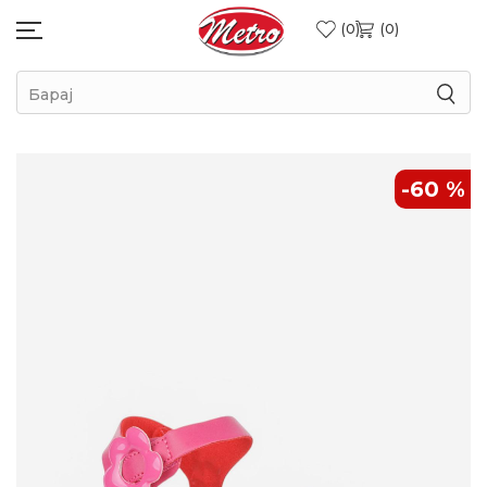
0
0
Барај
-60
%