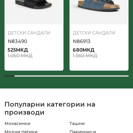
ДЕТСКИ САНДАЛИ
ДЕТСКИ САНДАЛИ
N83490
N86913
525
МКД
680
МКД
1.050
МКД
1.360
МКД
Популарни категории на
производи
Мокасинки
Ташни
Модни патики
Паричници