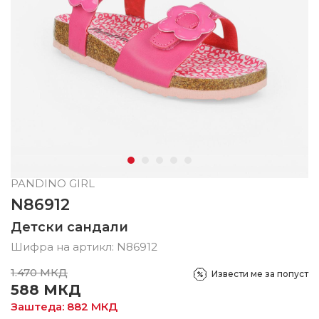
PANDINO GIRL
N86912
Детски сандали
Шифра на артикл:
N86912
1.470
МКД
Извести ме за попуст
588
МКД
Заштеда:
882
МКД