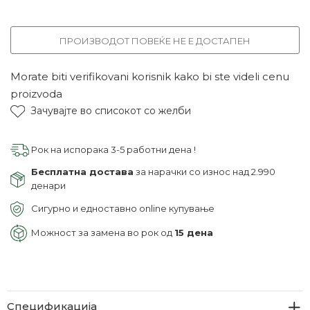
ПРОИЗВОДОТ ПОВЕЌЕ НЕ Е ДОСТАПЕН
Morate biti verifikovani korisnik kako bi ste videli cenu
proizvoda
Зачувајте во списокот со желби
Рок на испорака 3-5 работни дена !
Бесплатна достава
за нарачки со износ над 2.990
денари
Сигурно и едноставно online купување
Можност за замена во рок од
15 дена
Спецификација