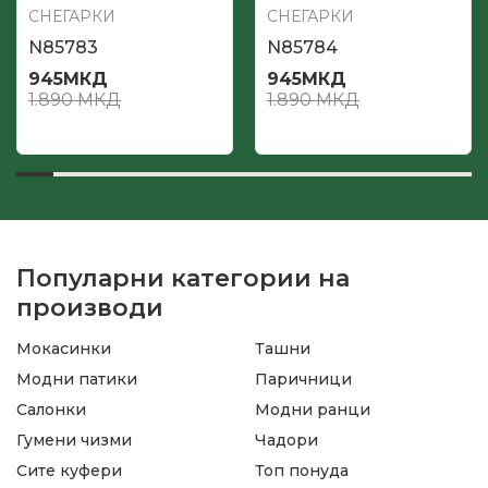
СНЕГАРКИ
СНЕГАРКИ
N85783
N85784
945
МКД
945
МКД
1.890
МКД
1.890
МКД
Популарни категории на
производи
Мокасинки
Ташни
Модни патики
Паричници
Салонки
Модни ранци
Гумени чизми
Чадори
Сите куфери
Топ понуда