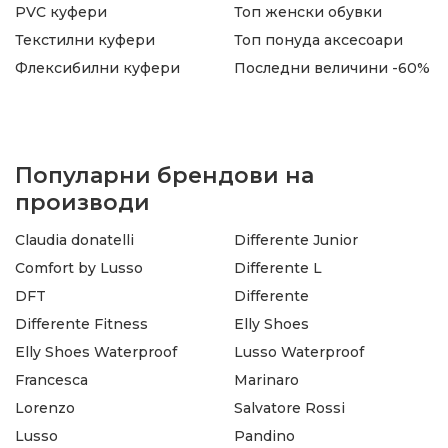
PVC куфери
Топ женски обувки
Текстилни куфери
Топ понуда аксесоари
Флексибилни куфери
Последни величини -60%
Популарни брендови на
производи
Claudia donatelli
Differente Junior
Comfort by Lusso
Differente L
DFT
Differente
Differente Fitness
Elly Shoes
Elly Shoes Waterproof
Lusso Waterproof
Francesca
Marinaro
Lorenzo
Salvatore Rossi
Lusso
Pandino