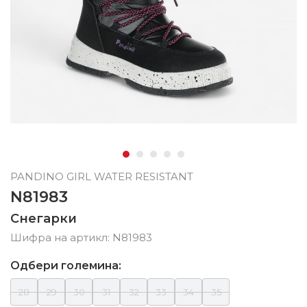
PANDINO GIRL WATER RESISTANT
N81983
Снегарки
Шифра на артикл:
N81983
Одбери големина:
28
29
30
31
32
33
34
35