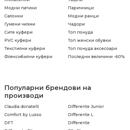
Модни патики
Паричници
Салонки
Модни ранци
Гумени чизми
Чадори
Сите куфери
Топ понуда
PVC куфери
Топ женски обувки
Текстилни куфери
Топ понуда аксесоари
Флексибилни куфери
Последни величини -60%
Популарни брендови на
производи
Claudia donatelli
Differente Junior
Comfort by Lusso
Differente L
DFT
Differente