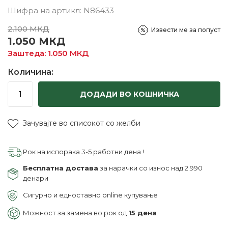
Шифра на артикл:
N86433
2.100
МКД
Извести ме за попуст
1.050
МКД
Заштеда:
1.050
МКД
Количина:
ДОДАДИ ВО КОШНИЧКА
Зачувајте во списокот со желби
Рок на испорака 3-5 работни дена !
Бесплатна достава
за нарачки со износ над 2.990
денари
Сигурно и едноставно online купување
Можност за замена во рок од
15 дена