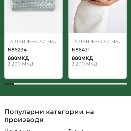
ТАШНИ ЖЕНСКИ МАЛИ
ТАШНИ ЖЕНСКИ МАЛИ
N86234
N86431
880
МКД
880
МКД
2.200
МКД
2.200
МКД
Популарни категории на
производи
Мокасинки
Ташни