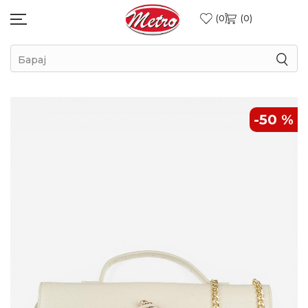
0
0
Барај
-50
%