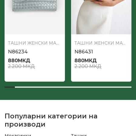
ТАШНИ ЖЕНСКИ МАЛИ
ТАШНИ ЖЕНСКИ МАЛИ
N86234
N86431
880
МКД
880
МКД
2.200
МКД
2.200
МКД
Популарни категории на
производи
Мокасинки
Ташни