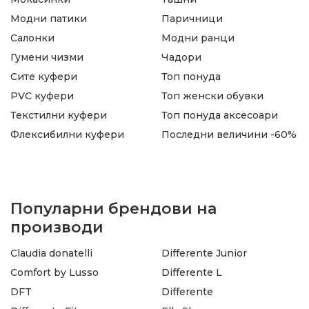
Модни патики
Паричници
Салонки
Модни ранци
Гумени чизми
Чадори
Сите куфери
Топ понуда
PVC куфери
Топ женски обувки
Текстилни куфери
Топ понуда аксесоари
Флексибилни куфери
Последни величини -60%
Популарни брендови на
производи
Claudia donatelli
Differente Junior
Comfort by Lusso
Differente L
DFT
Differente