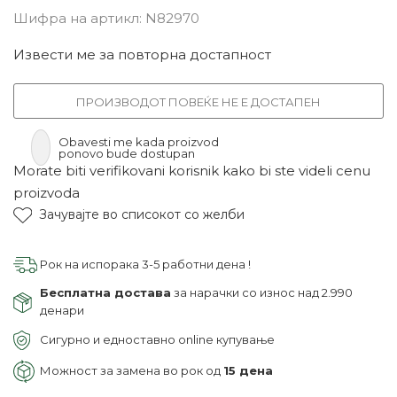
Шифра на артикл:
N82970
Извести ме за повторна достапност
ПРОИЗВОДОТ ПОВЕЌЕ НЕ Е ДОСТАПЕН
Obavesti me kada proizvod
ponovo bude dostupan
Morate biti verifikovani korisnik kako bi ste videli cenu
proizvoda
Зачувајте во списокот со желби
Рок на испорака 3-5 работни дена !
Бесплатна достава
за нарачки со износ над 2.990
денари
Сигурно и едноставно online купување
Можност за замена во рок од
15 дена